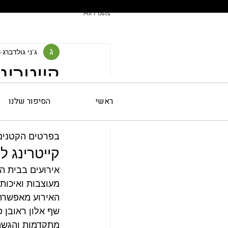
All Posts
ג'ני גולדברג
3 
קייטרינ
אחרי שהחלטתם ל
ראשי
הסיפור שלנו
באווירה.שף אלון
אירוע קטן בבית 
בפרטים הקטנים 
קייטרינג ל
אירועים בבית ה
מעוצבות ואיכות
האירוע מאפשרת 
שף אלון ראובן פ
מתקדמות והגשה