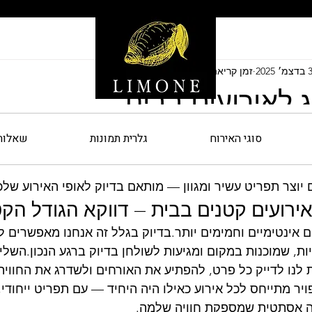
בדצמ׳ 2025
זמן קריאה 1 דקות
ג לאירועים בבית
ארגן אירוע בבית, אתם בוודאי רוצים להשקיע באיכות מקסי
סוגי האירוח
גלרית תמונות
שאלות
 ראובן פויר מציע לכם שירותי קייטרינג פרטיים בהתאמה איש
לחוויה קולינרית בלתי נשכחת.השילוב בין חומרי גלם טריים,
יוצר תפריט עשיר ומגוון — מותאם בדיוק לאופי האירוע שלכ
אירועים קטנים בבית – דווקא הגודל הקט
ם אינטימיים וחמימים יותר.בדיוק בגלל זה אנחנו מאפשרים ל
יות, שמוכנות במקום ומגיעות לשולחן בדיוק ברגע הנכון.הש
לנו לדייק כל פרט, להפתיע את האורחים ולשדרג את החוויה 
ויר מתייחס לכל אירוע כאילו היה היחיד — עם תפריט ייחודי,
 אסתטית שמספקת חוויה שלמה.